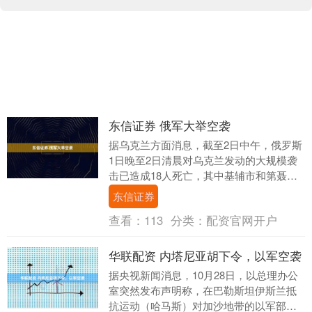
东信证券 俄军大举空袭
据乌克兰方面消息，截至2日中午，俄罗斯
1日晚至2日清晨对乌克兰发动的大规模袭
击已造成18人死亡，其中基辅市和第聂伯
市分别有6人和12人死亡，乌境内部分地区
东信证券
停电。....
查看：
113
分类：
配资官网开户
华联配资 内塔尼亚胡下令，以军空袭
据央视新闻消息，10月28日，以总理办公
室突然发布声明称，在巴勒斯坦伊斯兰抵
抗运动（哈马斯）对加沙地带的以军部队