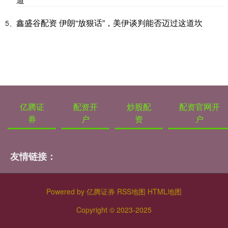
鑫盛谷配资 伊朗“放狠话”，美伊谈判能否迈过这道坎
5、
亿腾证
配资开
炒股配
配资官网开
券
户
资
户
友情链接：
Powered by
亿腾证券
RSS地图
HTML地图
Copyright
© 2023-2025