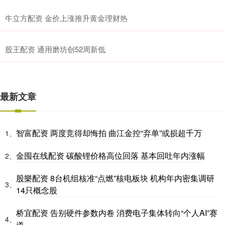
牛立方配资 金价上涨推升黄金理财热
股王配资 通用磨坊创52周新低
最新文章
智富配资 两度竞得却悔拍 曲江金控“弃单”或损超千万
1、
金囤在线配资 碳酸锂价格高位回落 基本回吐年内涨幅
2、
股樂配资 8台机组核准“点燃”核电板块 机构年内密集调研
3、
14只概念股
桥宜配资 告别硬件参数内卷 消费电子集体转向“个人AI”赛
4、
道