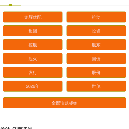
龙辉优配
推动
集团
投资
控股
股东
起火
国债
发行
股份
2026年
世茂
全部话题标签