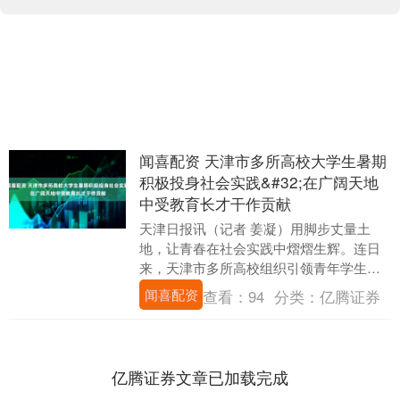
闻喜配资 天津市多所高校大学生暑期
积极投身社会实践&#32;在广阔天地
中受教育长才干作贡献
天津日报讯（记者 姜凝）用脚步丈量土
地，让青春在社会实践中熠熠生辉。连日
来，天津市多所高校组织引领青年学生陆
续开展内容丰富、形式多样的暑期社会实
闻喜配资
查看：
94
分类：
亿腾证券
践活动，把思政“....
亿腾证券文章已加载完成