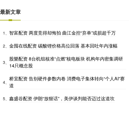
最新文章
智富配资 两度竞得却悔拍 曲江金控“弃单”或损超千万
1、
金囤在线配资 碳酸锂价格高位回落 基本回吐年内涨幅
2、
股樂配资 8台机组核准“点燃”核电板块 机构年内密集调研
3、
14只概念股
桥宜配资 告别硬件参数内卷 消费电子集体转向“个人AI”赛
4、
道
鑫盛谷配资 伊朗“放狠话”，美伊谈判能否迈过这道坎
5、