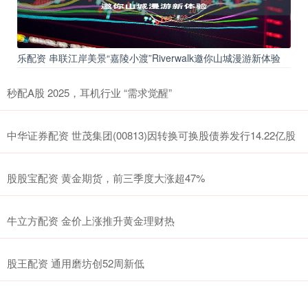
乐配资 串联江岸美景“嘉陵小渡”Riverwalk邀你山城漫游新体验
秒配A股 2025，耳机行业 “需求觉醒”
中华证券配资 世茂集团(00813)因转换可换股债券发行14.22亿股
股股宝配资 黄金期货，前三季度大涨超47%
牛立方配资 金价上涨推升黄金理财热
股王配资 通用磨坊创52周新低