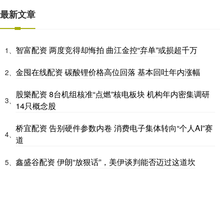
最新文章
智富配资 两度竞得却悔拍 曲江金控“弃单”或损超千万
1、
金囤在线配资 碳酸锂价格高位回落 基本回吐年内涨幅
2、
股樂配资 8台机组核准“点燃”核电板块 机构年内密集调研
3、
14只概念股
桥宜配资 告别硬件参数内卷 消费电子集体转向“个人AI”赛
4、
道
鑫盛谷配资 伊朗“放狠话”，美伊谈判能否迈过这道坎
5、