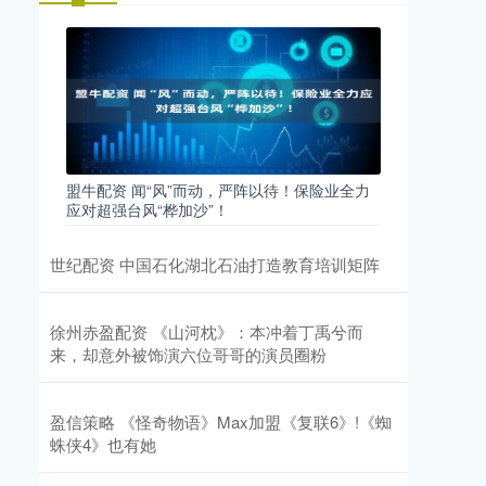
盟牛配资 闻“风”而动，严阵以待！保险业全力
应对超强台风“桦加沙”！
世纪配资 中国石化湖北石油打造教育培训矩阵
徐州赤盈配资 《山河枕》：本冲着丁禹兮而
来，却意外被饰演六位哥哥的演员圈粉
盈信策略 《怪奇物语》Max加盟《复联6》!《蜘
蛛侠4》也有她