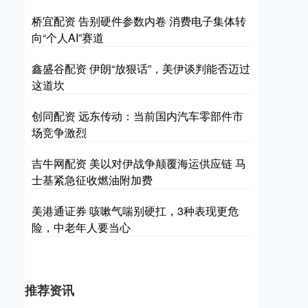
桥宜配资 告别硬件参数内卷 消费电子集体转
向“个人AI”赛道
鑫盛谷配资 伊朗“放狠话”，美伊谈判能否迈过
这道坎
创同配资 远东传动：当前国内汽车零部件市
场竞争激烈
吉牛网配资 美以对伊战争颠覆海运供应链 马
士基紧急征收燃油附加费
美港通证券 咳嗽气喘别硬扛，3种表现更危
险，中老年人要当心
推荐资讯