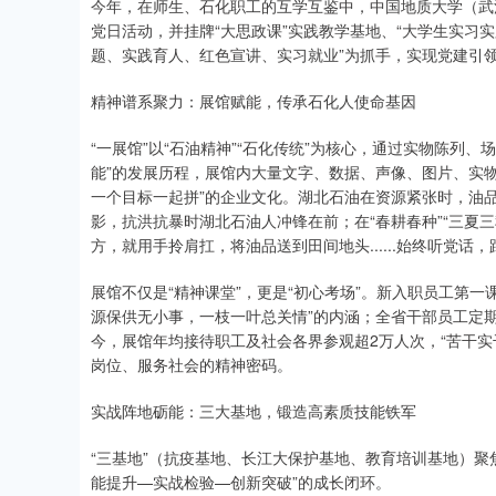
今年，在师生、石化职工的互学互鉴中，中国地质大学（武
党日活动，并挂牌“大思政课”实践教学基地、“大学生实习
题、实践育人、红色宣讲、实习就业”为抓手，实现党建引
精神谱系聚力：展馆赋能，传承石化人使命基因
“一展馆”以“石油精神”“石化传统”为核心，通过实物陈列
能”的发展历程，展馆内大量文字、数据、声像、图片、实物
一个目标一起拼”的企业文化。湖北石油在资源紧张时，油
影，抗洪抗暴时湖北石油人冲锋在前；在“春耕春种”“三夏
方，就用手拎肩扛，将油品送到田间地头......始终听党
展馆不仅是“精神课堂”，更是“初心考场”。新入职员工第一
源保供无小事，一枝一叶总关情”的内涵；全省干部员工定期
今，展馆年均接待职工及社会各界参观超2万人次，“苦干
岗位、服务社会的精神密码。
实战阵地砺能：三大基地，锻造高素质技能铁军
“三基地”（抗疫基地、长江大保护基地、教育培训基地）聚
能提升—实战检验—创新突破”的成长闭环。