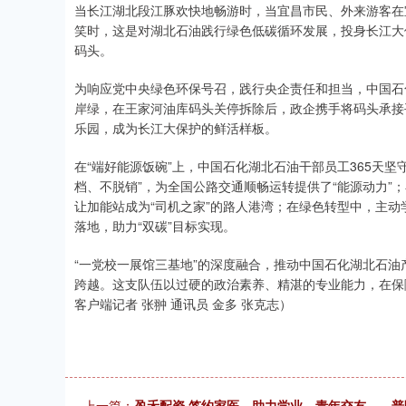
当长江湖北段江豚欢快地畅游时，当宜昌市民、外来游客在
笑时，这是对湖北石油践行绿色低碳循环发展，投身长江大
码头。
为响应党中央绿色环保号召，践行央企责任和担当，中国石化
岸绿，在王家河油库码头关停拆除后，政企携手将码头承接
乐园，成为长江大保护的鲜活样板。
在“端好能源饭碗”上，中国石化湖北石油干部员工365天
档、不脱销”，为全国公路交通顺畅运转提供了“能源动力”；
让加能站成为“司机之家”的路人港湾；在绿色转型中，主
落地，助力“双碳”目标实现。
“一党校一展馆三基地”的深度融合，推动中国石化湖北石油产业
跨越。这支队伍以过硬的政治素养、精湛的专业能力，在保
客户端记者 张翀 通讯员 金多 张克志）
上一篇：
盈禾配资 签约家医、助力学业、青年交友……普