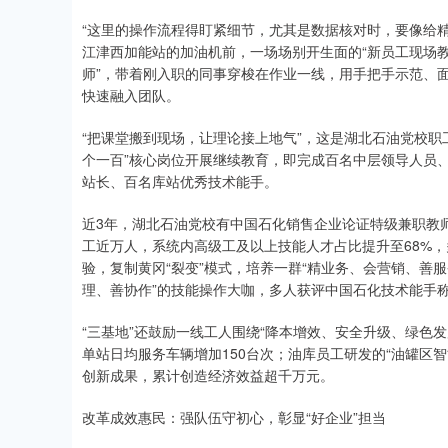
“这里的操作流程得盯紧细节，尤其是数据核对时，要像给精
江津西加能站的加油机前，一场场别开生面的“新员工现场教
师”，带着刚入职的同事穿梭在作业一线，用手把手示范、
快速融入团队。
“把课堂搬到现场，让理论接上地气”，这是湖北石油党校职
个一百”核心岗位开展继续教育，即完成百名中层领导人员
站长、百名库站优秀技术能手。
近3年，湖北石油党校有中国石化销售企业论证特级兼职教师
工近万人，系统内高级工及以上技能人才占比提升至68%，
验，复制黄冈“裂变”模式，培养一群“精业务、会营销、善
理、善协作”的技能操作大咖，多人获评中国石化技术能手称号
“三基地”还鼓励一线工人围绕“降本增效、安全升级、绿色发
单站日均服务车辆增加150台次；油库员工研发的“油罐区
创新成果，累计创造经济效益超千万元。
改革成效惠民：强队伍守初心，彰显“好企业”担当