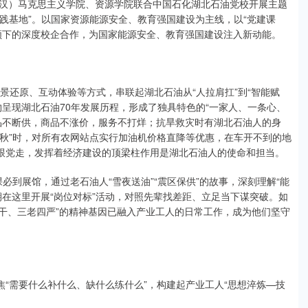
汉）马克思主义学院、资源学院联合中国石化湖北石油党校开展主题
实践基地”。以国家资源能源安全、教育强国建设为主线，以“党建课
领下的深度校企合作，为国家能源安全、教育强国建设注入新动能。
、场景还原、互动体验等方式，串联起湖北石油从“人拉肩扛”到“智能赋
呈现湖北石油70年发展历程，形成了独具特色的“一家人、一条心、
品不断供，商品不涨价，服务不打烊；抗旱救灾时有湖北石油人的身
三秋”时，对所有农网站点实行加油机价格直降等优惠，在车开不到的地
话，跟党走，发挥着经济建设的顶梁柱作用是湖北石油人的使命和担当。
课必到展馆，通过老石油人“雪夜送油”“震区保供”的故事，深刻理解“能
在这里开展“岗位对标”活动，对照先辈找差距、立足当下谋突破。如
实干、三老四严”的精神基因已融入产业工人的日常工作，成为他们坚守
焦“需要什么补什么、缺什么练什么”，构建起产业工人“思想淬炼—技