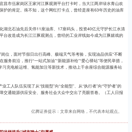
宜昌市伍家岗区王家河江豚观测平台打卡时，当大江两岸绿水青山欢
保护的肯定。殊不知，这个网红打卡点，曾经是座有63年历史的油库
湖北石油先后关停11座油库、17座码头，投资40亿元守护长江水清
平台改造成为长江江豚观测点，曾经的工业岸线如今成为江豚嬉戏的
坚守岗位，面对节假日出行高峰、极端天气等考验，实现油品供应“不断
在服务前沿，推行“一站式加油”“新能源补给”“爱心驿站”等便民举措，
动学习充电桩运维、氢能加注等新技术，推动上千余座综合能源服务站
工人队伍实现了从“技能型”向“全能型”、从“执行者”向“守护者”的
障交通能源供应安全、服务社会大众中交出了亮眼答卷。（工人日报
亿腾证券提示：文章来自网络，不代表本站观点。
陀这样提升“城市骑士”归属感