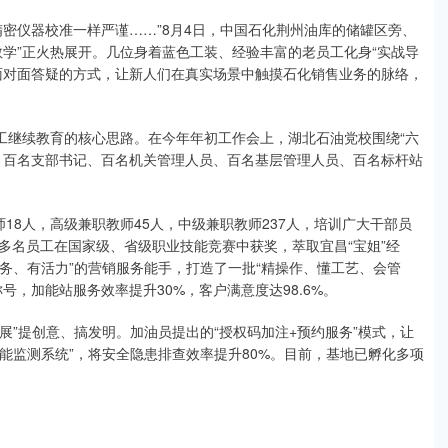
密仪器校准一样严谨……”8月4日，中国石化荆州油库的储罐区旁、
学”正火热展开。几位身着蓝色工装、经验丰富的老员工化身“实战导
面对面答疑的方式，让新人们在真实场景中触摸石化销售业务的脉络，
工继续教育的核心思路。在今年年初工作会上，湖北石油党校围绕“六
、百名支部书记、百名机关管理人员、百名基层管理人员、百名标杆站
18人，高级兼职教师45人，中级兼职教师237人，培训广大干部员
多名员工在国家级、省级职业技能竞赛中获奖，萃取宜昌“宝姐”经
服务、有活力”的营销服务能手，打造了一批“精操作、懂工艺、会管
，加能站服务效率提升30%，客户满意度达98.6%。
展”提创意、搞发明。加油员提出的“授权码加注+预约服务”模式，让
智能监测系统”，将安全隐患排查效率提升80%。目前，基地已孵化多项