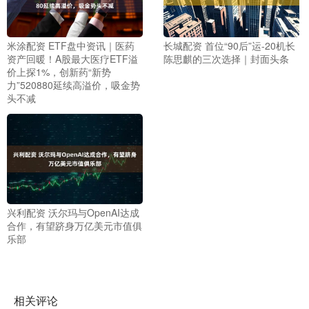
米涂配资 ETF盘中资讯｜医药
长城配资 首位“90后”运-20机长
资产回暖！A股最大医疗ETF溢
陈思麒的三次选择｜封面头条
价上探1%，创新药“新势
力”520880延续高溢价，吸金势
头不减
兴利配资 沃尔玛与OpenAI达成
合作，有望跻身万亿美元市值俱
乐部
相关评论