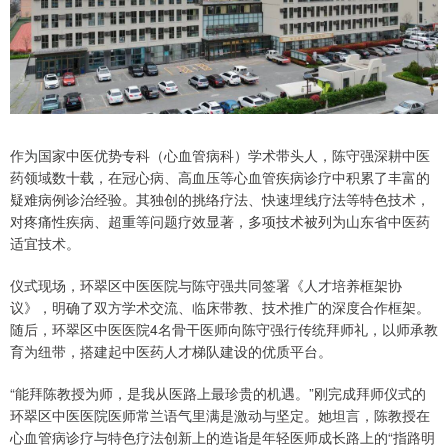
作为国家中医优势专科（心血管病科）学术带头人，陈守强深耕中医
药领域数十载，在冠心病、高血压等心血管疾病诊疗中积累了丰富的
疑难病例诊治经验。其独创的挑络疗法、快速埋线疗法等特色技术，
对疼痛性疾病、超重等问题疗效显著，多项技术被列为山东省中医药
适宜技术。
仪式现场，环翠区中医医院与陈守强共同签署《人才培养框架协
议》，明确了双方学术交流、临床带教、技术推广的深度合作框架。
随后，环翠区中医医院4名骨干医师向陈守强行传统拜师礼，以师承教
育为纽带，搭建起中医药人才梯队建设的优质平台。
“能拜陈教授为师，是我从医路上最珍贵的机遇。”刚完成拜师仪式的
环翠区中医医院医师常兰语气里满是激动与坚定。她坦言，陈教授在
心血管病诊疗与特色疗法创新上的造诣是年轻医师成长路上的“指路明