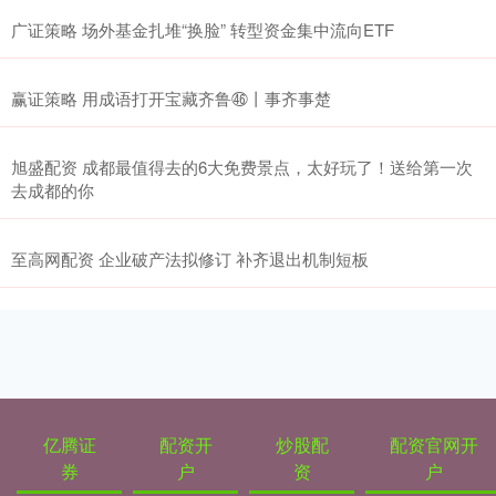
广证策略 场外基金扎堆“换脸” 转型资金集中流向ETF
赢证策略 用成语打开宝藏齐鲁㊻丨事齐事楚
旭盛配资 成都最值得去的6大免费景点，太好玩了！送给第一次
去成都的你
至高网配资 企业破产法拟修订 补齐退出机制短板
亿腾证
配资开
炒股配
配资官网开
券
户
资
户