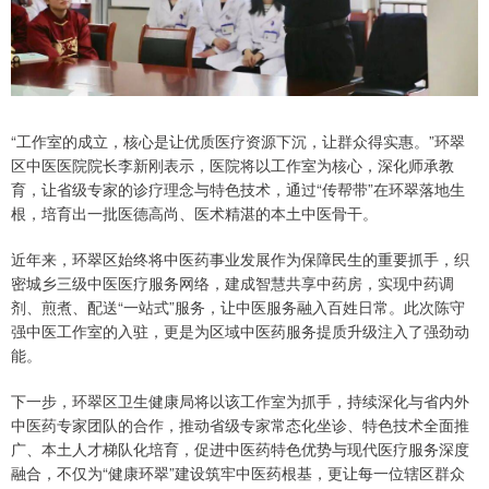
“工作室的成立，核心是让优质医疗资源下沉，让群众得实惠。”环翠
区中医医院院长李新刚表示，医院将以工作室为核心，深化师承教
育，让省级专家的诊疗理念与特色技术，通过“传帮带”在环翠落地生
根，培育出一批医德高尚、医术精湛的本土中医骨干。
近年来，环翠区始终将中医药事业发展作为保障民生的重要抓手，织
密城乡三级中医医疗服务网络，建成智慧共享中药房，实现中药调
剂、煎煮、配送“一站式”服务，让中医服务融入百姓日常。此次陈守
强中医工作室的入驻，更是为区域中医药服务提质升级注入了强劲动
能。
下一步，环翠区卫生健康局将以该工作室为抓手，持续深化与省内外
中医药专家团队的合作，推动省级专家常态化坐诊、特色技术全面推
广、本土人才梯队化培育，促进中医药特色优势与现代医疗服务深度
融合，不仅为“健康环翠”建设筑牢中医药根基，更让每一位辖区群众