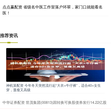
点点赢配资 省级名中医工作室落户环翠，家门口就能看名
医！
推荐资讯
神机策配资 今年冬天突然流行起“大衣+牛仔裤”，适合40+女生
穿，显瘦又高级
中华证券配资 世茂集团(00813)因转换可换股债券发行14.22亿股