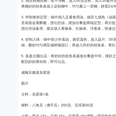
2. 调淀粉糊挂糊：取干净碗，放入50克淀粉，加入30
将腌好的桂鱼条放入淀粉糊中，均匀裹上一层糊，静置2分
3. 炸制食材定型：锅中倒入足量食用油，烧至七成热（油
至表面金黄酥脆，捞出控油，摆放在餐盘两端定型；再分批
捞出控油备用；最后放入青椒条、红椒条、洋葱条，快速过
4. 炒制入味：锅中留少许底油，烧至温热，放入蒜片、30
抽，翻炒均匀调至咸鲜微甜口；再放入炸好的桂鱼条、青红
5. 装盘点缀出品：将炒好的桂鱼条盛放在餐盘中间，摆好
配切好的青桔块，即可出品。
咸梅豆酱蒸东星斑
图片
主料：东星斑1条
辅料：八角瓜（佛手瓜）200克、宝塔菜60克
小料：姜末 15g、蒜茸 15g、干葱茸 15g调料（用于制