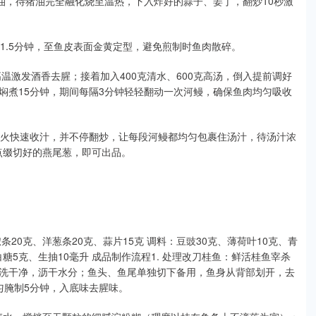
油，待猪油完全融化烧至温热，下入炸好的蒜子、姜丁，翻炒10秒激
煎1.5分钟，至鱼皮表面金黄定型，避免煎制时鱼肉散碎。
高温激发酒香去腥；接着加入400克清水、600克高汤，倒入提前调好
焖煮15分钟，期间每隔3分钟轻轻翻动一次河鳗，确保鱼肉均匀吸收
大火快速收汁，并不停翻炒，让每段河鳗都均匀包裹住汤汁，待汤汁浓
点缀切好的燕尾葱，即可出品。
条20克、洋葱条20克、蒜片15克 调料：豆豉30克、薄荷叶10克、青
糖5克、生抽10毫升 成品制作流程1. 处理改刀桂鱼：鲜活桂鱼宰杀
洗干净，沥干水分；鱼头、鱼尾单独切下备用，鱼身从背部划开，去
匀腌制5分钟，入底味去腥味。