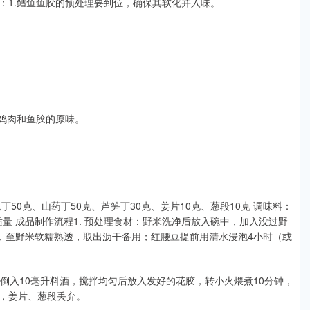
：1.鳕鱼鱼胶的预处理要到位，确保其软化并入味。
鸡肉和鱼胶的原味。
丁50克、山药丁50克、芦笋丁30克、姜片10克、葱段10克 调味料：
适量 成品制作流程1. 预处理食材：野米洗净后放入碗中，加入没过野
钟，至野米软糯熟透，取出沥干备用；红腰豆提前用清水浸泡4小时（或
，倒入10毫升料酒，搅拌均匀后放入发好的花胶，转小火煨煮10分钟，
，姜片、葱段丢弃。