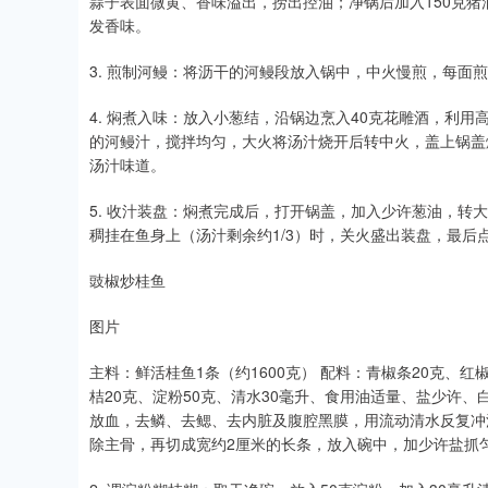
蒜子表面微黄、香味溢出，捞出控油；净锅后加入150克猪
发香味。
3. 煎制河鳗：将沥干的河鳗段放入锅中，中火慢煎，每面
4. 焖煮入味：放入小葱结，沿锅边烹入40克花雕酒，利用
的河鳗汁，搅拌均匀，大火将汤汁烧开后转中火，盖上锅盖
汤汁味道。
5. 收汁装盘：焖煮完成后，打开锅盖，加入少许葱油，转
稠挂在鱼身上（汤汁剩余约1/3）时，关火盛出装盘，最后
豉椒炒桂鱼
图片
主料：鲜活桂鱼1条（约1600克） 配料：青椒条20克、红椒
桔20克、淀粉50克、清水30毫升、食用油适量、盐少许、白
放血，去鳞、去鳃、去内脏及腹腔黑膜，用流动清水反复冲
除主骨，再切成宽约2厘米的长条，放入碗中，加少许盐抓