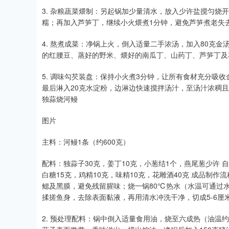
3. 杂粮蔬菜煨制：另起锅加少量清水，放入少许盐搅匀烧
糯；再加入芦笋丁，继续小火煨煮1分钟，避免芦笋煮老失
4. 熬煮成菜：净锅上火，倒入适量二手浓汤，加入80克
的红腰豆、蒸好的野米、煨好的南瓜丁、山药丁、芦笋丁及
5. 调味勾芡装盘：保持小火煮3分钟，让所有食材充分吸
最后淋入20克水淀粉，边淋边快速搅拌汤汁，至汤汁浓稠
独蒜烧河鳗
图片
主料：河鳗1条（约600克）
配料：独蒜子30克，姜丁10克，小葱结1个，燕尾葱少许 自
白糖15克，鸡精10克，味精10克，花雕酒40克 成品制
鳃及黑膜，避免残留腥味；烧一锅80℃热水（水温可通过
揉搓鱼身，去除表面黏液，再用清水冲洗干净，切成5-6厘
2. 预处理配料：锅中倒入适量食用油，烧至六成热（油温