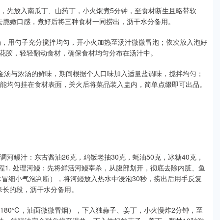
开，先放入南瓜丁、山药丁，小火煨煮5分钟，至食材断生且略带软
去脆嫩口感，煮好后将三种食材一同捞出，沥干水分备用。
金汤，用勺子充分搅拌均匀，开小火加热至汤汁微微冒泡；依次放入泡好
花胶，轻轻翻动食材，确保食材均匀分布在汤汁中。
收金汤与浓汤的鲜味，期间根据个人口味加入适量盐调味，搅拌均匀；
且能均匀挂在食材表面，关火后将菜品装入盅内，简单点缀即可出品。
调河鳗汁：东古酱油26克，鸡饭老抽30克，蚝油50克，冰糖40克，
作流程1. 处理河鳗：先将鲜活河鳗宰杀，从腹部划开，彻底去除内脏、鱼
水冒细小气泡判断），将河鳗放入热水中浸泡30秒，捞出后用手反复
米长的段，沥干水分备用。
约180℃，油面微微冒烟），下入独蒜子、姜丁，小火慢炸2分钟，至