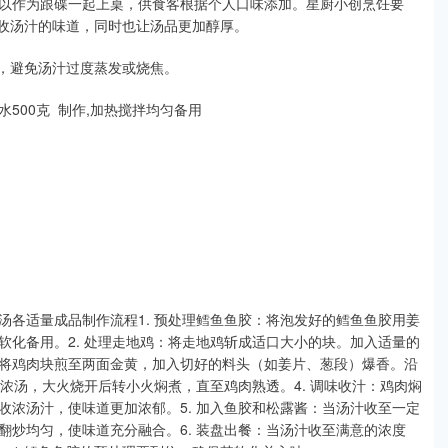
以作为跟碟一起上桌，供食客根据个人口味添加。星厨小创烹饪要
吸收汤汁的味道，同时也让汤品更加醇厚。
炖，避免汤汁过度蒸发或烧焦。
水500克 制作,加热搅拌均匀备用
各适量成品制作流程1. 预处理鳕鱼鱼胶：将泡发好的鳕鱼鱼胶用姜
化备用。2. 处理走地鸡：将走地鸡斩成适口大小的块。加入适量的
将鸡肉块煎至两面金黄，加入切好的料头（如姜片、葱段）爆香。沿
的浓汤，大火烧开后转小火焖煮，直至鸡肉熟透。4. 调味收汁：鸡肉焖
浓汤汁，使味道更加浓郁。5. 加入鱼胶和松露酱：当汤汁收至一定
炒均匀，使味道充分融合。6. 装盘出餐：当汤汁收至满意的浓度