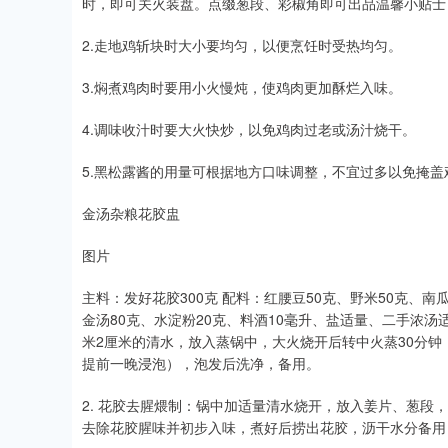
时，即可关火装盘。点缀葱段、彩椒角即可出品温馨小贴士
2.走地鸡斩块时大小要均匀，以便烹饪时受热均匀。
3.焖煮鸡肉时要用小火慢炖，使鸡肉更加酥烂入味。
4.调味收汁时要大火快炒，以免鸡肉过老或汤汁烧干。
5.黑松露酱的用量可根据地方口味调整，不宜过多以免掩盖
金汤杂粮花胶盅
图片
主料：发好花胶300克 配料：红腰豆50克、野米50克、南瓜
金汤80克、水淀粉20克、料酒10毫升、盐适量、二手浓汤
米2厘米的清水，放入蒸锅中，大火烧开后转中火蒸30分
提前一晚浸泡），泡发后洗净，备用。
2. 花胶去腥煨制：锅中加适量清水烧开，放入姜片、葱段
去除花胶腥味并初步入味，煮好后捞出花胶，沥干水分备用