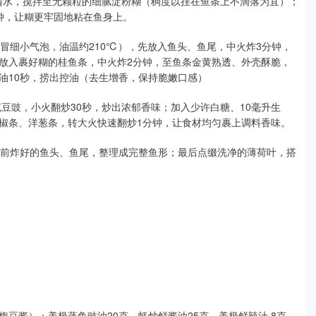
毫升清水，搅拌至无颗粒的细腻淀粉糊（稠度以挂在鱼条上不滴落为宜）；
钟，让糊更牢固地粘在鱼身上。
面冒细小气泡，油温约210℃），先放入鱼头、鱼尾，中火炸3分钟，
放入裹好糊的桂鱼条，中火炸2分钟，至鱼条金黄熟透、外壳酥脆，
油10秒，捞出控油（去生增香，保持脆嫩口感）
克豆豉，小火翻炒30秒，炒出浓郁香味；加入少许白糖、10毫升生
椒条、洋葱条，转大火快速翻炒1分钟，让食材均匀裹上调料香味。
之前炸好的鱼头、鱼尾，整理成完整鱼形；最后点缀洗净的薄荷叶，搭
作咸梅豆酱）：美极蒸鱼豉油20克、蚝炒鲜酱油25克、美极鲜辣汁 8克、