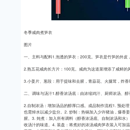
冬季咸肉煮笋衣
图片
一、主料与配料1.泡透的笋衣：200克。笋衣是竹笋的外
2.熟五花咸肉长方片：100克。咸肉为这道菜增添了咸鲜
3.小姜片、葱段：用于提味和去腥，青蒜花、火腿茸，炸
二、调味与汤汁1.醇香浓汤底：由浓缩鸡汁、厨师浓汤、
2.自制浓汤：增加汤品的醇厚口感。成品制作流程1. 预
也需焯水以减少盐分。2. 炒制：热锅加入少许猪油，爆香
腥。3. 炖煮：加入所有调料（醇香浓汤底、自制浓汤和水
收汤汁的味道。4. 装盘：将煮好的浓汤咸肉笋衣装入可加