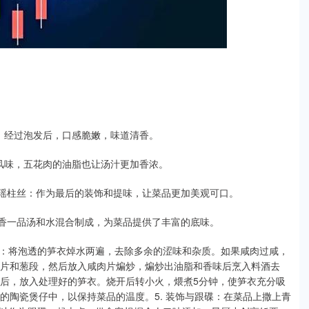
皮，经过泡发后，口感脆嫩，味道清香。
的风味，五花肉的油脂也让汤汁更加香浓。
香瑶柱丝：作为最后的装饰和提味，让菜品更加美观可口。
醇香一品汤和水混合制成，为菜品提供了丰富的底味。
处理：将泡透的笋衣焯水两遍，去除多余的涩味和杂质。如果咸肉过咸，
姜片和葱段，然后放入咸肉片煸炒，煸炒出油脂和香味后烹入料酒去
）后，放入处理好的笋衣。烧开后转小火，煨煮5分钟，使笋衣充分吸
温的陶瓷煲仔中，以保持菜品的温度。5. 装饰与跟碟：在菜品上撒上青