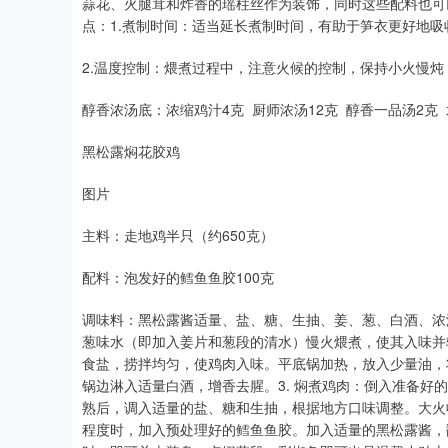
蒜花、火腿茸和炸香的瑶柱丝作为装饰，同时这些配料也可
点：1.煮制时间：适当延长煮制时间，有助于笋衣更好地
2.温度控制：煨煮过程中，注意火候的控制，保持小火慢
醇香浓汤底：浓缩鸡汁4克 厨师浓汤12克 醇香一品汤2克 
黑松露焖花胶鸡
图片
主料：走地鸡半只（约650克）
配料：泡发好的鳕鱼鱼胶100克
调味料：黑松露酱适量、盐、糖、生抽、姜、葱、白酒、浓汤
葱味水（即加入姜片和葱段的清水）慢火煨煮，使其入味并软
食盐，捞拌均匀，使鸡肉入味。平底锅加热，放入少量油，
锅边淋入适量白酒，增香去腥。3. 焖煮鸡肉：倒入准备好
熟后，调入适量的盐、糖和生抽，根据地方口味调整。大火收
程度时，加入预处理好的鳕鱼鱼胶。加入适量的黑松露酱，翻